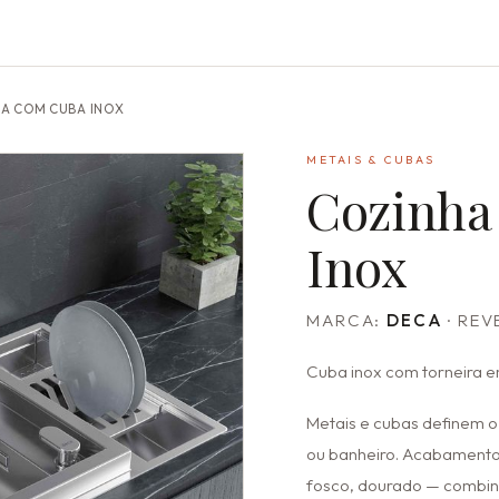
A COM CUBA INOX
METAIS & CUBAS
Cozinha
Inox
MARCA:
DECA
· RE
Cuba inox com torneira e
Metais e cubas definem o
ou banheiro. Acabament
fosco, dourado — combin