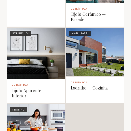
CERÂMICA
Tijolo Cerâmico —
Parede
STRUFALDI
MANUFATTI
CERÂMICA
CERÂMICA
Ladrilho — Cozinha
Tijolo Aparente —
Interior
FRANKE