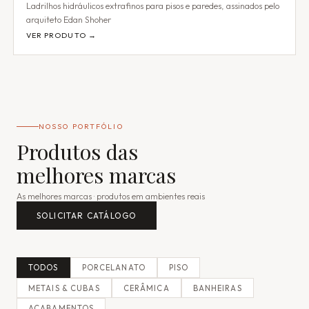
Ladrilhos hidráulicos extrafinos para pisos e paredes, assinados pelo
arquiteto Edan Shoher
VER PRODUTO →
NOSSO PORTFÓLIO
Produtos das
melhores marcas
As melhores marcas · produtos em ambientes reais
SOLICITAR CATÁLOGO
TODOS
PORCELANATO
PISO
METAIS & CUBAS
CERÂMICA
BANHEIRAS
ACABAMENTOS