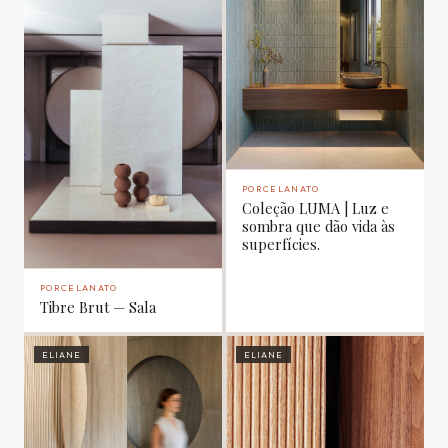
PORCELANATO
Coleção LUMA | Luz e
sombra que dão vida às
superfícies.
PORCELANATO
Tibre Brut — Sala
ELIANE
ELIANE