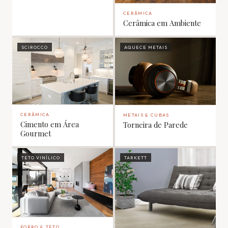
CERÂMICA
Cerâmica em Ambiente
SCIROCCO
AQUECE METAIS
CERÂMICA
METAIS & CUBAS
Cimento em Área
Torneira de Parede
Gourmet
TETO VINÍLICO
TARKETT
FORRO & TETO