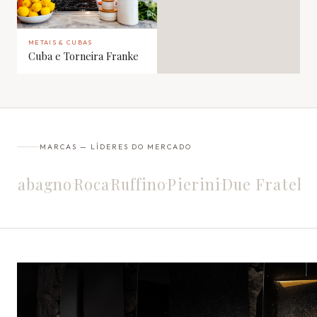
METAIS & CUBAS
Cuba e Torneira Franke
MARCAS — LÍDERES DO MERCADO
erini
Due Fratelli
Scirocco
Aquece Metais
T
·
·
·
·