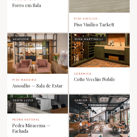
Forro em Sala
PISO VINÍLICO
Piso Vinílico Tarkett
AKAFLOOR
NINA MARTINELLI
CERÂMICA
Cotto Vecchio Nobile
PISO MADEIRA
Assoalho — Sala de Estar
SANTA LUZIA
GABCER
PEDRA NATURAL
Pedra Miracema —
Fachada