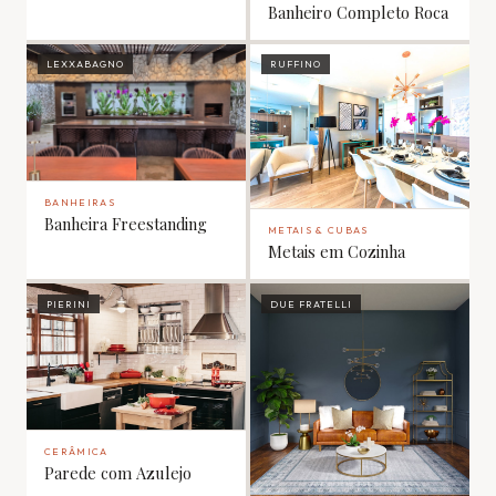
Banheiro Completo Roca
LEXXABAGNO
RUFFINO
BANHEIRAS
Banheira Freestanding
METAIS & CUBAS
Metais em Cozinha
PIERINI
DUE FRATELLI
CERÂMICA
Parede com Azulejo