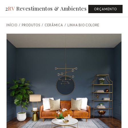
2
RV
Revestimentos & Ambientes
ORÇAMENTO
INÍCIO
/
PRODUTOS
/ CERÂMICA /
LINHA BIO COLORE