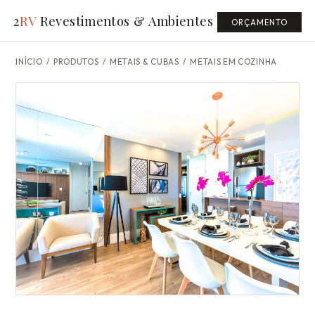
2
RV
Revestimentos & Ambientes
ORÇAMENTO
INÍCIO
/
PRODUTOS
/ METAIS & CUBAS /
METAIS EM COZINHA