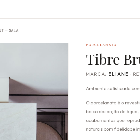
UT — SALA
PORCELANATO
Tibre Br
MARCA:
ELIANE
· R
Ambiente sofisticado com
O porcelanato é o revest
baixa absorção de água, 
acabamentos que reprod
naturais com fidelidade i