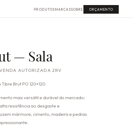
PRODUTOS
MARCAS
SOBRE
ORÇAMENTO
ut — Sala
EVENDA AUTORIZADA 2RV
 Tibre Brut PO 120×120.
imento mais versátil e durável do mercado:
alta resistência ao desgaste e
uzem mármore, cimento, madeira e pedras
mpressionante.