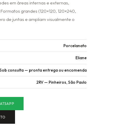
redes em áreas internas e externas,
s. Formatos grandes (120×120, 120×240,
ro de juntas e ampliam visualmente o
Porcelanato
Eliane
Sob consulta — pronta entrega ou encomenda
2RV — Pinheiros, São Paulo
ATSAPP
NTO