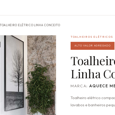
TOALHEIRO ELÉTRICO LINHA CONCEITO
TOALHEIROS ELÉTRICOS
ALTO VALOR AGREGADO
Toalheir
Linha C
MARCA:
AQUECE ME
Toalheiro elétrico compa
lavabos e banheiros peq