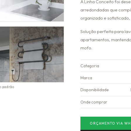
A Linha Conceito foi de
arredondadas que compõ
organizado e sofisticado,
Solução perfeita para la
apartamentos, mantendo t
mofo.
Categoria
Marca
to padrão
Disponibilidade
Onde comprar
ORÇAMENTO VIA WH