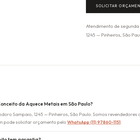
SOLICITAR ORÇAME
Atendimento de segunda a
1245 — Pinheiros, São Paul
Conceito da Aquece Metais em São Paulo?
eodoro Sampaio, 1245 — Pinheiros, São Paulo. Somos revendedores
m pode solicitar orçamento pelo
WhatsApp (11) 97860-1151
.
eito tem garantia?