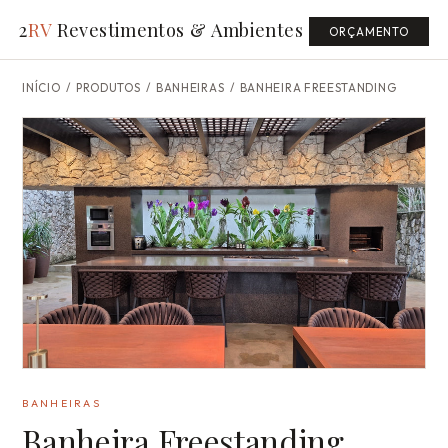
2
RV
Revestimentos & Ambientes
ORÇAMENTO
INÍCIO
/
PRODUTOS
/ BANHEIRAS /
BANHEIRA FREESTANDING
BANHEIRAS
Banheira Freestanding