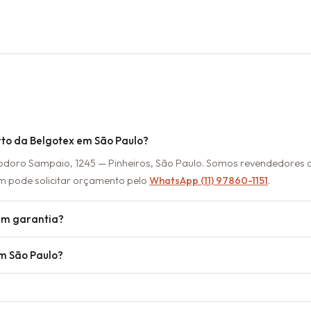
o da Belgotex em São Paulo?
eodoro Sampaio, 1245 — Pinheiros, São Paulo. Somos revendedores 
m pode solicitar orçamento pelo
WhatsApp (11) 97860-1151
.
em garantia?
m São Paulo?