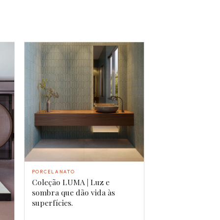
PORCELANATO
Coleção LUMA | Luz e
sombra que dão vida às
superfícies.