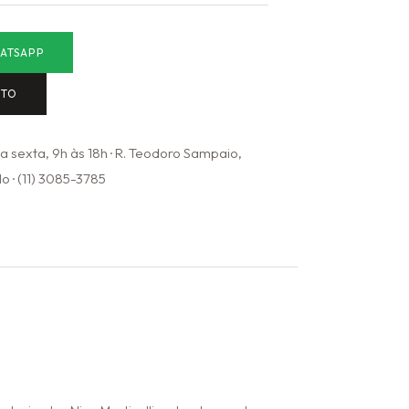
ATSAPP
NTO
 sexta, 9h às 18h · R. Teodoro Sampaio,
o · (11) 3085-3785