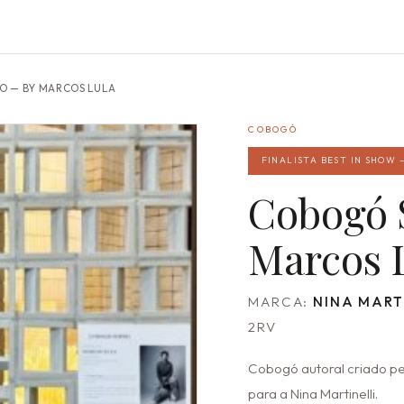
O — BY MARCOS LULA
COBOGÓ
FINALISTA BEST IN SHOW 
Cobogó 
Marcos 
MARCA:
NINA MART
2RV
Cobogó autoral criado pe
para a Nina Martinelli.