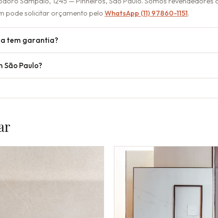
odoro Sampaio, 1245 — Pinheiros, São Paulo. Somos revendedores a
m pode solicitar orçamento pelo
WhatsApp (11) 97860-1151
.
la tem garantia?
m São Paulo?
ar