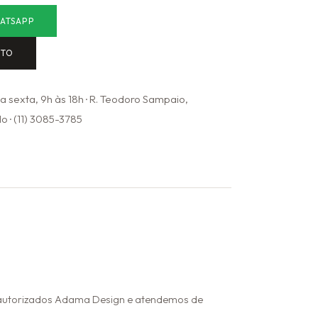
ATSAPP
NTO
 sexta, 9h às 18h · R. Teodoro Sampaio,
o · (11) 3085-3785
s autorizados Adama Design e atendemos de