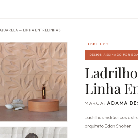
AQUARELA — LINHA ENTRELINHAS
LADRILHOS
DESIGN ASSINADO POR ED
Ladrilho
Linha En
MARCA:
ADAMA DE
Ladrilhos hidráulicos ext
arquiteto Edan Shoher.