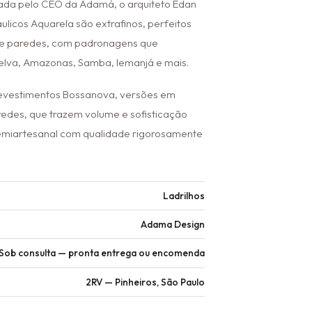
inada pelo CEO da Adamá, o arquiteto Edan
áulicos Aquarela são extrafinos, perfeitos
s e paredes, com padronagens que
Selva, Amazonas, Samba, Iemanjá e mais.
 revestimentos Bossanova, versões em
edes, que trazem volume e sofisticação
semiartesanal com qualidade rigorosamente
Ladrilhos
Adama Design
Sob consulta — pronta entrega ou encomenda
2RV — Pinheiros, São Paulo