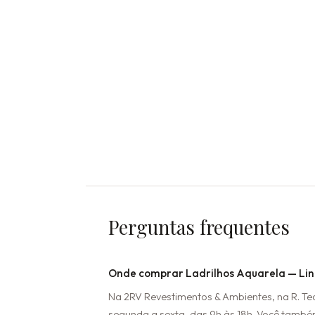
Perguntas frequentes
Onde comprar Ladrilhos Aquarela — Lin
Na 2RV Revestimentos & Ambientes, na R. T
segunda a sexta, das 9h às 18h. Você també