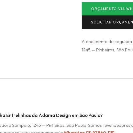
ORÇAMENTO VIA WH
SOLICITAR ORÇAME
Atendimento de segunda a
1245 — Pinheiros, São Paul
ha Entrelinhas da Adama Design em São Paulo?
eodoro Sampaio, 1245 — Pinheiros, São Paulo. Somos revendedore
m pode solicitar orçamento pelo
WhatsApp (11) 97860-1151
.